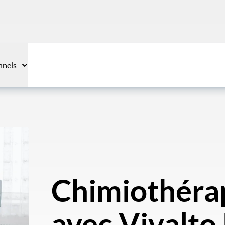
nnels
Chimiothérap
avec Vivalt