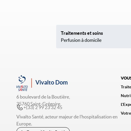
Traitements et soins
Perfusion à domicile
VOUS
Vivalto Dom
Trait
Nutri
6 boulevard de la Boutière,
35760 Saint-Grégoire
L'Exp
+(33) 2 99 23 32 45
Votre
Vivalto Santé, acteur majeur de l’hospitalisation en
Europe.