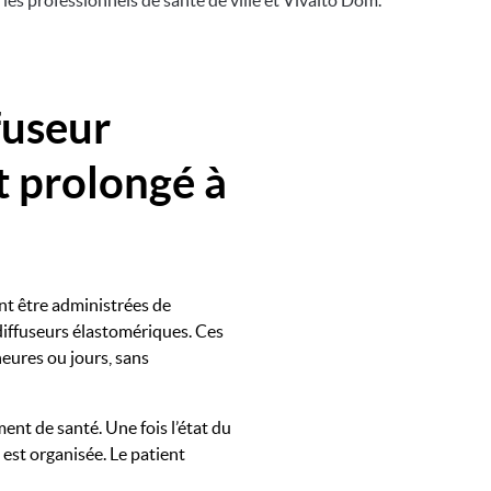
les professionnels de santé de ville et Vivalto Dom.
fuseur
t prolongé à
nt être administrées de
Image
diffuseurs élastomériques. Ces
eures ou jours, sans
nt de santé. Une fois l’état du
e est organisée. Le patient