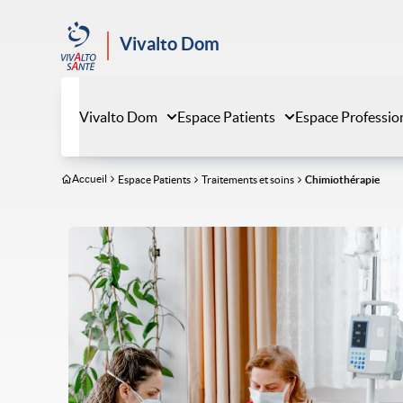
Aller
au
Vivalto Dom
contenu
principal
Vivalto Dom
Espace Patients
Espace Professio
Accueil
Espace Patients
Traitements et soins
Chimiothérapie
Image