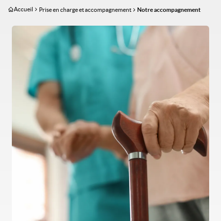
Aller
Accueil
Prise en charge et accompagnement
Notre accompagnement
au
contenu
Image
principal