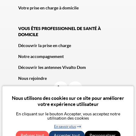
Votre prise en charge à domicile
VOUS ÊTES PROFESSIONNEL DE SANTÉ À
DOMICILE
Découvrir la prise en charge
Notre accompagnement
Découvrir les antennes Vivalto Dom
Nous rejoindre
Nous utilisons des cookies sur ce site pour améliorer
votre expérience utilisateur
En cliquant sur le bouton Accepter, vous acceptez notre
utilisation des cookies
© 2026 Vivalto Santé
CGU
Politique de confidentialité
Politique des cookies
Mentions légales
CGA
En savoir plus
Notre vision de l'éthique
Exercer mes droits RGPD
Retirer le
Accessibilité Numérique : non conforme
Refuser tout
Accepter tout
consentement
Personnaliser