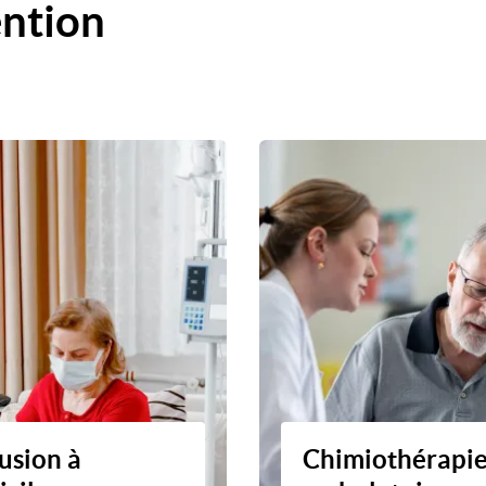
ention
usion à
Chimiothérapi