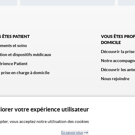
 ÊTES PATIENT
VOUS ÊTES PROF
DOMICILE
ements et soins
Découvrir la prise
tion et dispositifs médicaux
Notre accompagn
érience Patient
Découvrir les ant
 prise en charge à domicile
Nous rejoindre
liorer votre expérience utilisateur
litique de confidentialité
Politique des cookies
Mentions légales
CGA
Notre vision de l'é
pter, vous acceptez notre utilisation des cookies
En savoir plus