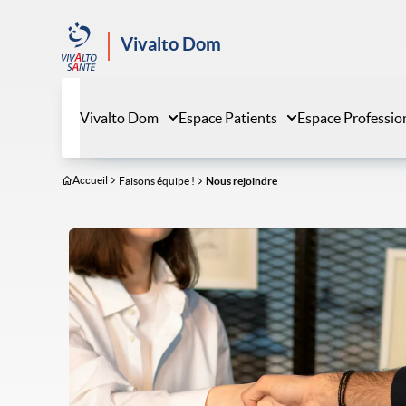
Aller
au
Vivalto Dom
contenu
principal
Vivalto Dom
Espace Patients
Espace Professio
Accueil
Faisons équipe !
Nous rejoindre
Image