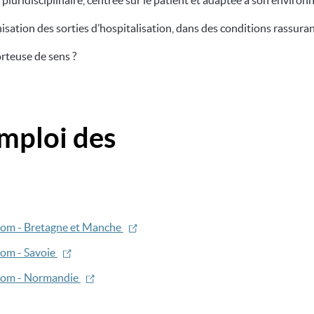
pluridisciplinaire, centrée sur le patient et adaptée à son environ
ation des sorties d’hospitalisation, dans des conditions rassurant
rteuse de sens ?
emploi des
Image
Dom - Bretagne et Manche
Dom - Savoie
Dom - Normandie