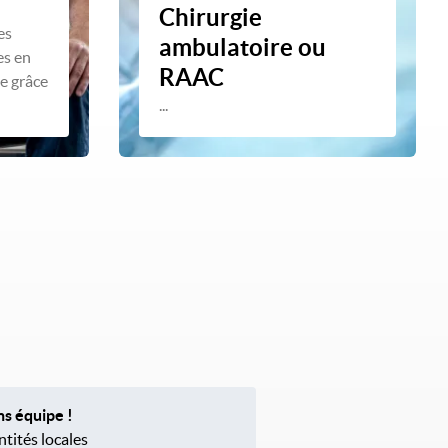
Chirurgie
es
ambulatoire ou
es en
RAAC
le grâce
...
ns équipe !
tités locales