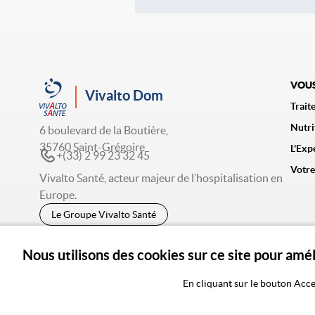
VOUS
Vivalto Dom
Trait
Nutri
6 boulevard de la Boutière,
35760 Saint-Grégoire
L'Exp
+(33) 2 99 23 32 45
Votre
Vivalto Santé, acteur majeur de l’hospitalisation en
Europe.
Le Groupe Vivalto Santé
Nous utilisons des cookies sur ce site pour amé
© 2026 Vivalto Santé
CGU
Po
En cliquant sur le bouton Acce