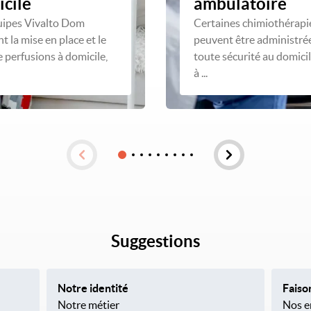
cile
ambulatoire
uipes Vivalto Dom
Certaines chimiothérapi
t la mise en place et le
peuvent être administré
e perfusions à domicile,
toute sécurité au domici
à ...
Suggestions
Notre identité
Faiso
Notre métier
Nos en