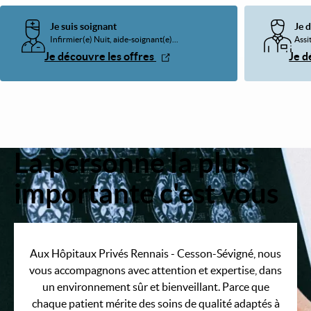
Je suis soignant
Je 
Infirmier(e) Nuit, aide-soignant(e)...
Assit
Je découvre les offres
Je d
La personne la plus
Image
importante c'est vous
Aux Hôpitaux Privés Rennais - Cesson-Sévigné, nous
vous accompagnons avec attention et expertise, dans
un environnement sûr et bienveillant. Parce que
chaque patient mérite des soins de qualité adaptés à