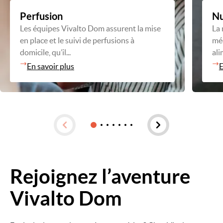
Perfusion
Nu
Les équipes Vivalto Dom assurent la mise
La 
en place et le suivi de perfusions à
méd
domicile, qu’il...
ali
En savoir plus
E
Rejoignez l’aventure
Image
Vivalto Dom