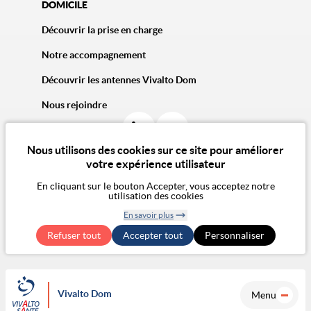
DOMICILE
Découvrir la prise en charge
Notre accompagnement
Découvrir les antennes Vivalto Dom
Nous rejoindre
Nous utilisons des cookies sur ce site pour améliorer
votre expérience utilisateur
En cliquant sur le bouton Accepter, vous acceptez notre
utilisation des cookies
© 2026 Vivalto Santé
CGU
Politique de confidentialité
Politique des cookies
Mentions légales
CGA
En savoir plus
Notre vision de l'éthique
Exercer mes droits RGPD
Retirer le
Accessibilité Numérique : non conforme
Refuser tout
Accepter tout
consentement
Personnaliser
Vivalto Dom
Menu