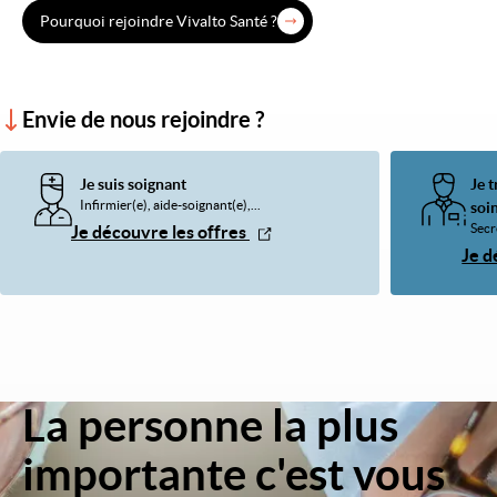
Pourquoi rejoindre Vivalto Santé ?
Envie de nous rejoindre ?
Je suis soignant
Je t
Infirmier(e), aide-soignant(e),...
soi
Secré
Je découvre les offres
Je d
La personne la plus
Image
importante c'est vous