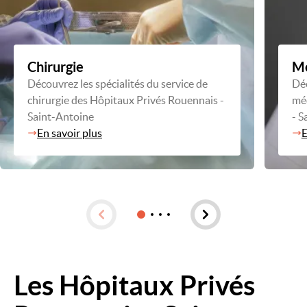
Chirurgie
M
Découvrez les spécialités du service de
Déc
chirurgie des Hôpitaux Privés Rouennais -
mé
Saint-Antoine
- S
En savoir plus
E
Les Hôpitaux Privés
Image