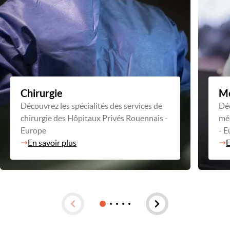
Chirurgie
M
Découvrez les spécialités des services de
Déc
chirurgie des Hôpitaux Privés Rouennais -
mé
Europe
- E
En savoir plus
E