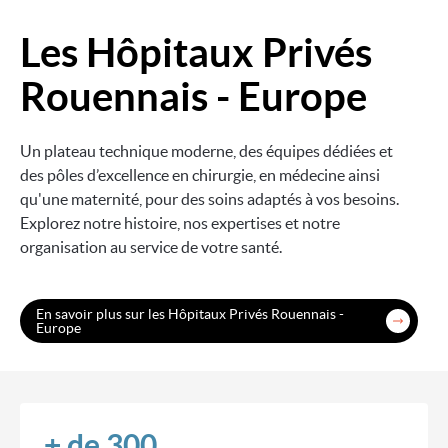
Les Hôpitaux Privés
Image
Rouennais - Europe
Un plateau technique moderne, des équipes dédiées et
des pôles d’excellence en chirurgie, en médecine ainsi
qu'une maternité, pour des soins adaptés à vos besoins.
Explorez notre histoire, nos expertises et notre
organisation au service de votre santé.
En savoir plus sur les Hôpitaux Privés Rouennais -
Europe
+ de 300