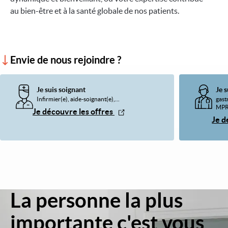
au bien-être et à la santé globale de nos patients.
Envie de nous rejoindre ?
Je suis soignant
Je s
Infirmier(e), aide-soignant(e),...
gast
MP
Je découvre les offres
Je d
La personne la plus
Image
importante c'est vous