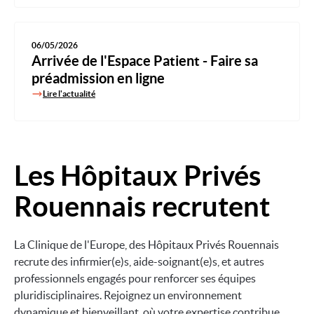
06/05/2026
Arrivée de l'Espace Patient - Faire sa
préadmission en ligne
Lire l'actualité
Les Hôpitaux Privés
Image
Rouennais recrutent
La Clinique de l'Europe, des Hôpitaux Privés Rouennais
recrute des infirmier(e)s, aide-soignant(e)s, et autres
professionnels engagés pour renforcer ses équipes
pluridisciplinaires. Rejoignez un environnement
dynamique et bienveillant, où votre expertise contribue