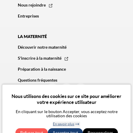
Nous rejoindre
Entreprises
LA MATERNITÉ
Découvrir notre maternité
S'inscrire à la maternité
Préparation à la naissance
Questions fréquentes
Nous utilisons des cookies sur ce site pour améliorer
votre expérience utilisateur
En cliquant sur le bouton Accepter, vous acceptez notre
utilisation des cookies
© 2026 Vivalto Santé
En savoir plus
CGA
Politique de confidentialité
Politique des cookies
Mentions légales
CGU
Retirer le
Exercer mes droits RGPD
Accessibilité Numérique : non conforme
Refuser tout
Accepter tout
consentement
Personnaliser