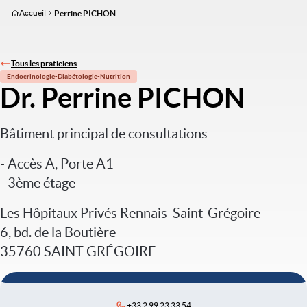
Aller
Accueil
Perrine PICHON
au
contenu
principal
Tous les praticiens
Endocrinologie-Diabétologie-Nutrition
Dr. Perrine PICHON
Bâtiment principal de consultations
- Accès A, Porte A1
- 3ème étage
Les Hôpitaux Privés Rennais  Saint-Grégoire
6, bd. de la Boutière
35760 SAINT GRÉGOIRE
+33 2 99 23 33 54