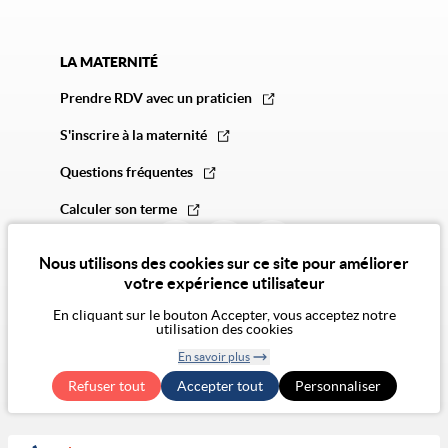
LA MATERNITÉ
Prendre RDV avec un praticien
S'inscrire à la maternité
Questions fréquentes
Calculer son terme
Nous utilisons des cookies sur ce site pour améliorer
votre expérience utilisateur
En cliquant sur le bouton Accepter, vous acceptez notre
utilisation des cookies
© 2026 Vivalto Santé
En savoir plus
CGU
Politique de confidentialité
Politique des cookies
Mentions légales
CGA
Retirer le
Exercer mes droits RGPD
Accessibilité Numérique : non conforme
Refuser tout
Accepter tout
consentement
Personnaliser