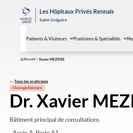
Aller
au
Les Hôpitaux Privés Rennais
contenu
Saint-Grégoire
principal
Patients & Visiteurs
Praticiens & Spécialités
No
Accueil
Xavier MEZIERE
Tous les praticiens
Chirurgie Dentaire
Dr. Xavier MEZ
Bâtiment principal de consultations
- Accès A, Porte A1