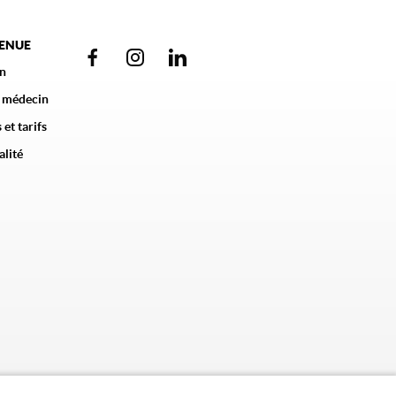
VENUE
n
 médecin
 et tarifs
alité