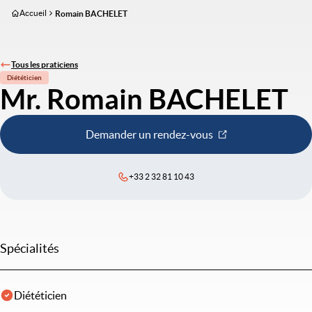
Aller
Accueil
Romain BACHELET
au
contenu
principal
Tous les praticiens
Diététicien
Mr. Romain BACHELET
Demander un rendez-vous
+33 2 32 81 10 43
Spécialités
Diététicien