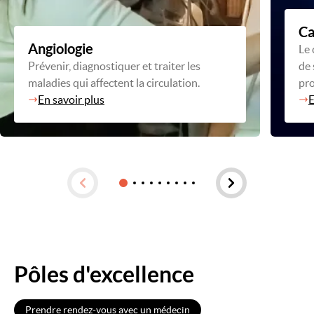
Ca
Angiologie
Le 
Prévenir, diagnostiquer et traiter les
de 
maladies qui affectent la circulation.
pro
En savoir plus
E
Pôles d'excellence
Prendre rendez-vous avec un médecin