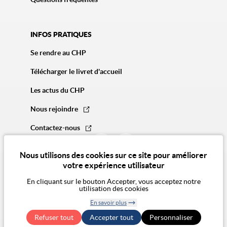
INFOS PRATIQUES
Se rendre au CHP
Télécharger le livret d'accueil
Les actus du CHP
Nous rejoindre
Contactez-nous
Nous utilisons des cookies sur ce site pour améliorer
votre expérience utilisateur
En cliquant sur le bouton Accepter, vous acceptez notre
utilisation des cookies
© 2026 Vivalto Santé
En savoir plus
CGU
Politique des cookies
Politique de confidentialité
Mentions légales
CGA
Retirer le
Exercer mes droits RGPD
Accessibilité Numérique : non conforme
Refuser tout
Accepter tout
consentement
Personnaliser