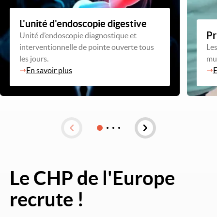
L'unité d'endoscopie digestive
Pr
Unité d’endoscopie diagnostique et
interventionnelle de pointe ouverte tous
Les
les jours.
mul
En savoir plus
E
Le CHP de l'Europe
Image
recrute !