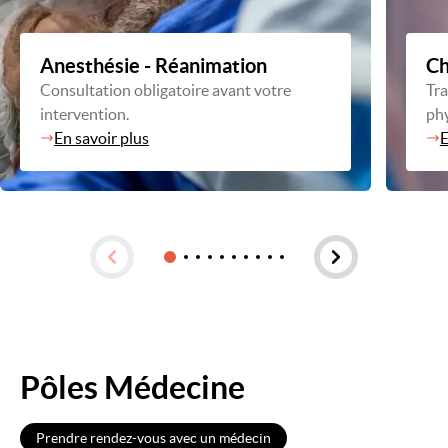
Anesthésie - Réanimation
Ch
Consultation obligatoire avant votre
Tra
intervention.
phy
En savoir plus
E
Pôles Médecine
Prendre rendez-vous avec un médecin