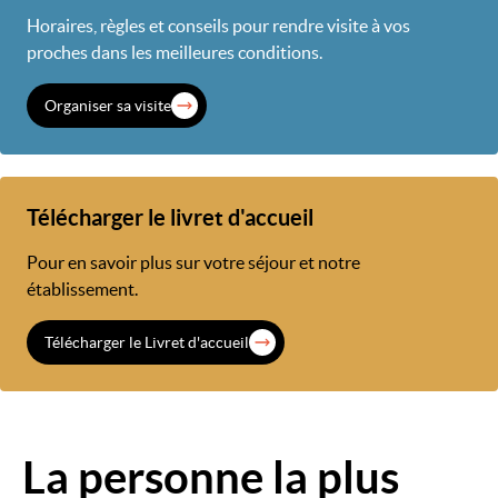
Horaires, règles et conseils pour rendre visite à vos
proches dans les meilleures conditions.
Organiser sa visite
Télécharger le livret d'accueil
Pour en savoir plus sur votre séjour et notre
établissement.
Télécharger le Livret d'accueil
La personne la plus
Image